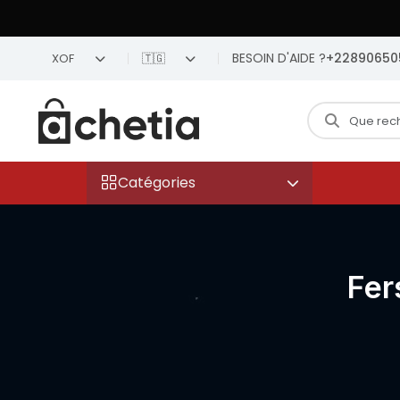
BESOIN D'AIDE ?
+22890650
XOF
🇹🇬
Catégories
Fer