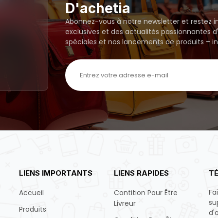
D'achetia
Abonnez-vous à notre newsletter et restez i
exclusives et des actualités passionnantes
spéciales et nos lancements de produits – in
LIENS IMPORTANTS
LIENS RAPIDES
TÉ
Fa
Accueil
Contition Pour Être
su
Livreur
Produits
d'