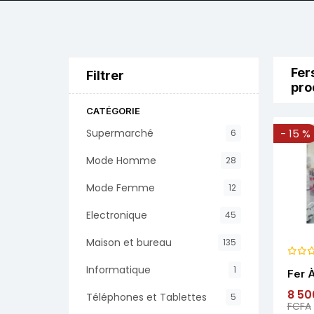
Fer
Filtrer
pro
CATÉGORIE
Supermarché
- 15 %
6
Mode Homme
28
Mode Femme
12
Electronique
45
Maison et bureau
135
Informatique
1
Fer 
ROCH
8 50
Téléphones et Tablettes
5
FCFA