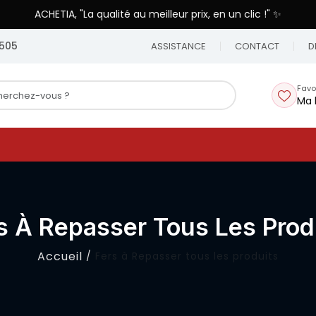
ACHETIA, "La qualité au meilleur prix, en un clic !" ✨
505
ASSISTANCE
CONTACT
D
Favo
Ma 
s À Repasser Tous Les Prod
Accueil
Fers à Repasser tous les produits