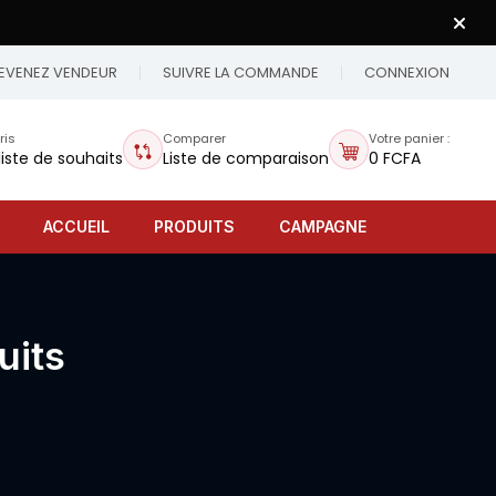
EVENEZ VENDEUR
SUIVRE LA COMMANDE
CONNEXION
ris
Comparer
Votre panier :
liste de souhaits
Liste de comparaison
0 FCFA
ACCUEIL
PRODUITS
CAMPAGNE
uits