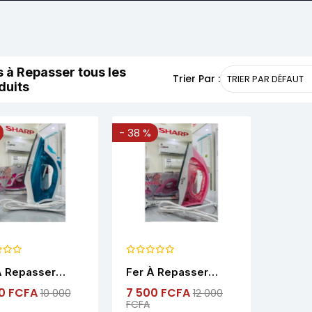
s à Repasser tous les
Trier Par :
duits
- 38 %
À Repasser
Fer À Repasser
 1246
ROCH 1106
0 FCFA
7 500 FCFA
10 000
12 000
FCFA