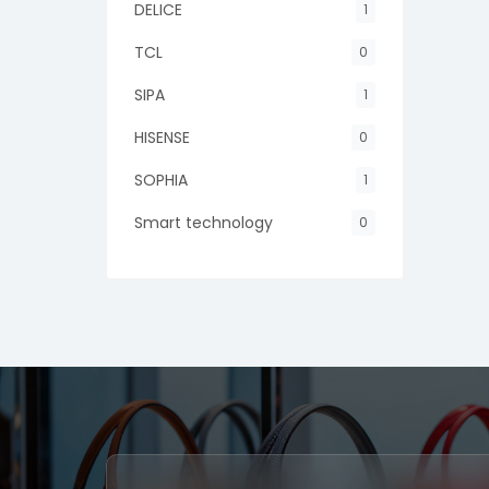
DELICE
1
TCL
0
SIPA
1
HISENSE
0
SOPHIA
1
Smart technology
0
Nasco
0
BONITA
1
v12
0
Dell
0
Acer
0
Lenovo
0