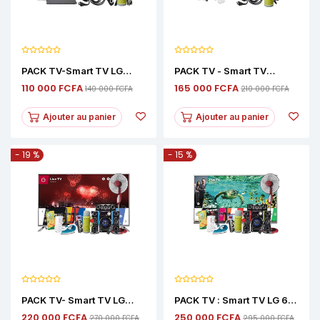
PACK TV-Smart TV LG
PACK TV - Smart TV
45"Android Slim+ Fixateur
Android Décodeur Integré
110 000 FCFA
165 000 FCFA
140 000 FCFA
210 000 FCFA
+Mini
Smart Technology
Regulateur+Thermos+Cable
50+Fixateur +Mini
Son+Cable HDMI+Pose
Regulateur+Thermos+Cable
Ajouter au panier
Ajouter au panier
Décodeur+Clé USB
HDMI+Cable Son
32GB+Rallonge
- 19 %
- 15 %
PACK TV- Smart TV LG
PACK TV : Smart TV LG 65”
Android
Android +Fixateur Mural +
220 000 FCFA
250 000 FCFA
270 000 FCFA
295 000 FCFA