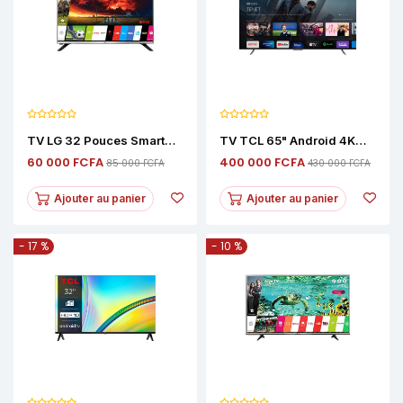
TV LG 32 Pouces Smart
TV TCL 65" Android 4K
Android Full HD – Wi-Fi,
UHD – Smart Google TV
60 000 FCFA
400 000 FCFA
85 000 FCFA
430 000 FCFA
Netflix, YouTube
Avec HDR
Ajouter au panier
Ajouter au panier
- 17 %
- 10 %