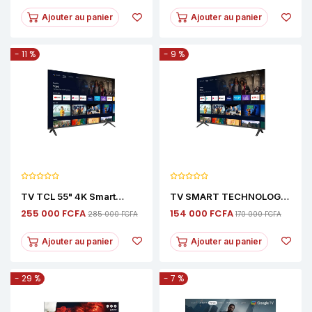
Ajouter au panier
Ajouter au panier
- 11 %
- 9 %
TV TCL 55" 4K Smart
TV SMART TECHNOLOGY
Android – Téléviseur UHD
50" 4K Android – Smart TV
255 000 FCFA
154 000 FCFA
285 000 FCFA
170 000 FCFA
Avec Décodeur Intégré
Avec Décodeur Intégré
Ajouter au panier
Ajouter au panier
- 29 %
- 7 %