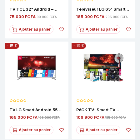
TV TCL 32" Android –
Téléviseur LG 65" Smart
Téléviseur HD Avec HDR10
Android 4K – TV
75 000 FCFA
185 000 FCFA
90 000 FCFA
205 000 FCFA
Et Smart TV
Connectée Haute
Performance
Ajouter au panier
Ajouter au panier
- 15 %
- 19 %
TV LG Smart Android 55
PACK TV- Smart TV
Pouces Full HD
+Fixateur+Rallonge +Mini
165 000 FCFA
109 900 FCFA
195 000 FCFA
135 000 FCFA
Régulateur +Woofer 3
Baffles+Thermos +Fer À
Repasser +Ventilateur À
Ajouter au panier
Ajouter au panier
Commande +4jus De
Fruits