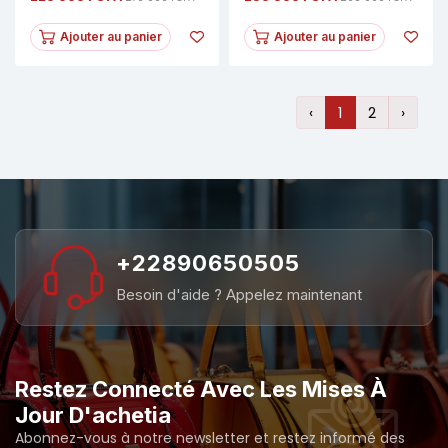
55"+Fixateur+Mini
Rallonge + Mini
Régulateur+Thermos+fer
Régulateur+Woofer 3
À Repasser +Woofer
Baffles Pour Un Son
Ajouter au panier
Ajouter au panier
3baffles+ventilateur À
Immersif+Ventilateur À
Commande+Rallonge+4jus
Commande + Fer À
De Fruit
Repasser+Thermos + 4
Jus De Fruits
‹
1
2
›
+22890650505
Besoin d'aide ? Appelez maintenant
Restez Connecté Avec Les Mises À
Jour D'achetia
Abonnez-vous à notre newsletter et restez informé des