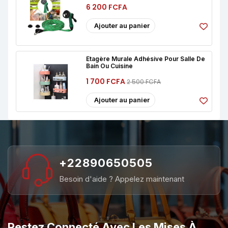
6 200 FCFA
Ajouter au panier
Étagère Murale Adhésive Pour Salle De
Bain Ou Cuisine
1 700 FCFA
2 500 FCFA
Ajouter au panier
+22890650505
Besoin d'aide ? Appelez maintenant
Restez Connecté Avec Les Mises À