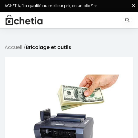
ACHETIA, "La qualité au meilleur prix, en un clic !" ✨
Accueil /
Bricolage et outils