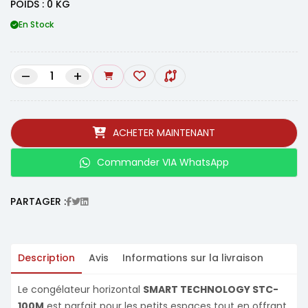
POIDS : 0 KG
En Stock
–
+
ACHETER MAINTENANT
Commander VIA WhatsApp
PARTAGER :
Description
Avis
Informations sur la livraison
Le congélateur horizontal
SMART TECHNOLOGY STC-
100M
est parfait pour les petits espaces tout en offrant