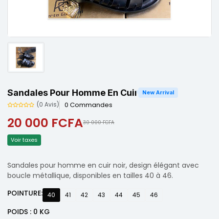
Sandales Pour Homme En Cuir
New Arrival
0 Commandes
(0 Avis)
20 000 FCFA
30 000 FCFA
Voir taxes
Sandales pour homme en cuir noir, design élégant avec
boucle métallique, disponibles en tailles 40 à 46.
POINTURE:
40
41
42
43
44
45
46
POIDS : 0 KG