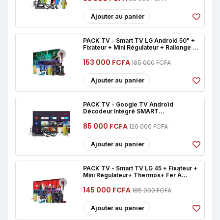
Ajouter au panier
PACK TV - Smart TV LG Android 50" +
Fixateur + Mini Régulateur + Rallonge +
Thermos + Fer À Repasser + Woofer 3
Baffles + Ventilateur À Commande + Jus
153 000 FCFA
185 000 FCFA
De Fruits
Ajouter au panier
PACK TV - Google TV Androïd
Décodeur Intégré SMART
TECHNOLOGY 32+ Fixateur + Mini
Régulateur + Pose Décodeur +
85 000 FCFA
120 000 FCFA
Thermos +cable HDMI + Cable Son
Ajouter au panier
PACK TV - Smart TV LG 45 + Fixateur +
Mini Régulateur+ Thermos+ Fer À
Repasser+woofer 3 Baffles+
Ventilateur À Commande+4 Jus De Fruit
145 000 FCFA
185 000 FCFA
Ajouter au panier