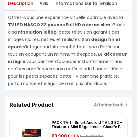
Description
Avis
Informations sur la livraison
Offrez-vous une expérience visuelle optimale avec la
TV LED NASCO 32 pouces Full HD à écran slim
. Grâce
à sa
résolution 1080p
, cette télévision garantit des
images claires, nettes et réalistes. Son
design fin et
épuré
s’intègre parfaitement à tout type d’intérieur,
tout en occupant un minimum d’espace. Le
décodeur
intégré
vous permet d'accéder instantanément aux
chaînes numériques sans matériel additionnel. Idéale
pour les petits espaces, cette TV combine praticité,
performance et élégance à un prix abordable.
Related Product
Afficher tout
PACK TV 1 - Smart Android TV LG 32 +
Fixateur + Mini Régulateur + Chauffe Eau
2L + Clé USB 32 GB + Câble HDMI +
Câble De Son + Pose Décodeur
69 900 FCFA
95 000 FCFA